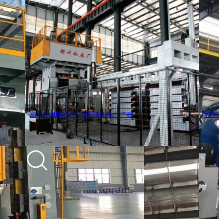
YF76系列耐火砖压制成形液压机
铝
销售热线：+86-572-2129580