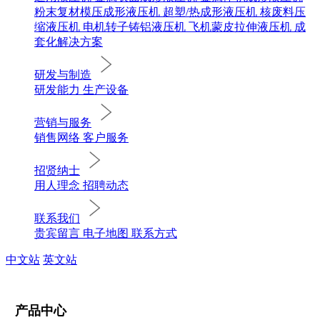
粉末复材模压成形液压机
超塑/热成形液压机
核废料压
缩液压机
电机转子铸铝液压机
飞机蒙皮拉伸液压机
成
套化解决方案
研发与制造
研发能力
生产设备
营销与服务
销售网络
客户服务
招贤纳士
用人理念
招聘动态
联系我们
贵宾留言
电子地图
联系方式
中文站
英文站
产品中心