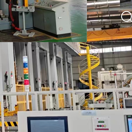
用户服务、维修热线：2129630
版权所有 ©88038威尼斯检测中
心 All Right Reserved.
浙ICP备
16038551号
浙公网安备
33059102000421
本站关键字：
扫一扫关注我们
了解新鲜资讯
通用液压机、金属板材成形液压
机、金属体积成形液压机